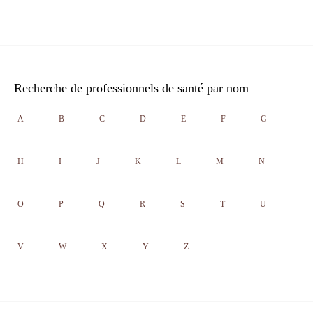
Recherche de professionnels de santé par nom
A
B
C
D
E
F
G
H
I
J
K
L
M
N
O
P
Q
R
S
T
U
V
W
X
Y
Z