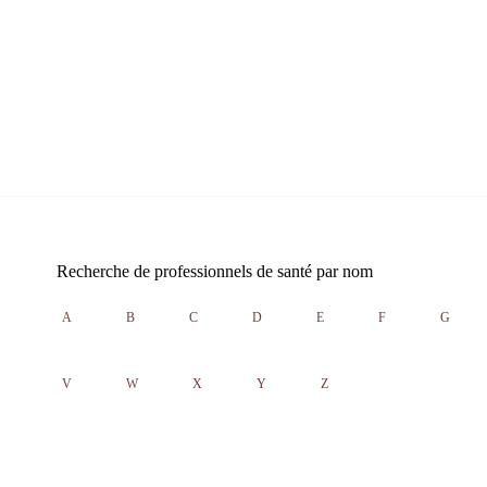
Recherche de professionnels de santé par nom
A
B
C
D
E
F
G
V
W
X
Y
Z