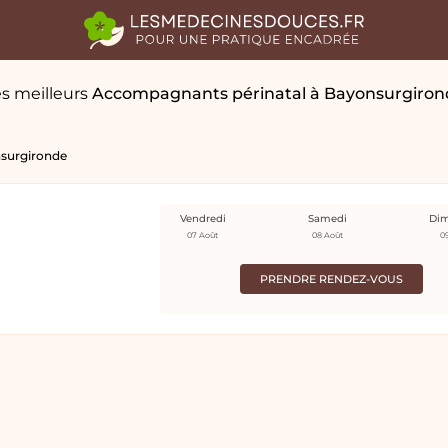
s meilleurs
Accompagnants périnatal
à Bayonsurgiron
surgironde
Vendredi
Samedi
Di
07 Août
08 Août
0
PRENDRE RENDEZ-VOUS