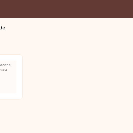
de
manche
9 Août