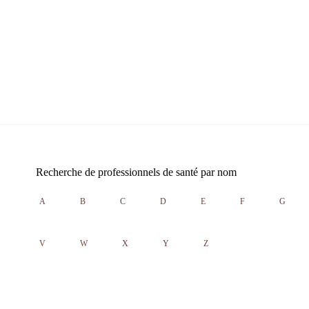
Recherche de professionnels de santé par nom
A
B
C
D
E
F
G
V
W
X
Y
Z