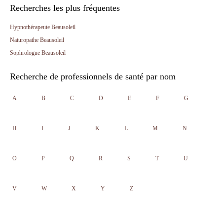
Recherches les plus fréquentes
Hypnothérapeute Beausoleil
Naturopathe Beausoleil
Sophrologue Beausoleil
Recherche de professionnels de santé par nom
A
B
C
D
E
F
G
H
I
J
K
L
M
N
O
P
Q
R
S
T
U
V
W
X
Y
Z