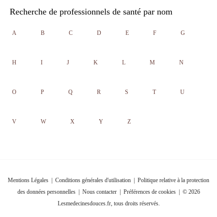
Recherche de professionnels de santé par nom
A
B
C
D
E
F
G
H
I
J
K
L
M
N
O
P
Q
R
S
T
U
V
W
X
Y
Z
Mentions Légales
|
Conditions générales d'utilisation
|
Politique relative à la protection
des données personnelles
|
Nous contacter
|
Préférences de cookies
| © 2026
Lesmedecinesdouces.fr, tous droits réservés.