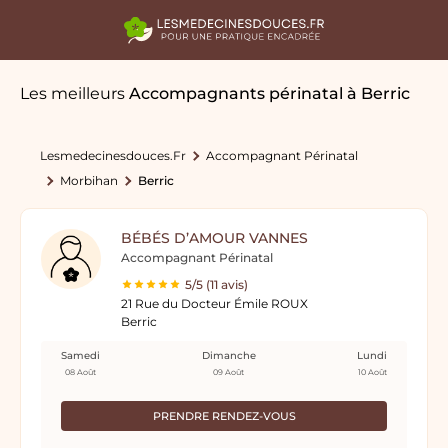
Les meilleurs
Accompagnants périnatal
à Berric
Lesmedecinesdouces.fr
Accompagnant Périnatal
Morbihan
Berric
BÉBÉS D’AMOUR VANNES
Accompagnant Périnatal
5/5 (11 avis)
21 Rue du Docteur Émile ROUX
Berric
Samedi
Dimanche
Lundi
08 Août
09 Août
10 Août
PRENDRE RENDEZ-VOUS