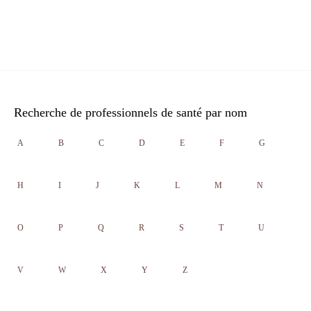
Recherche de professionnels de santé par nom
A
B
C
D
E
F
G
H
I
J
K
L
M
N
O
P
Q
R
S
T
U
V
W
X
Y
Z