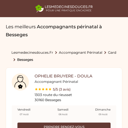
Les meilleurs
Accompagnants périnatal
à
Besseges
Lesmedecinesdouces.fr
Accompagnant Périnatal
Gard
Besseges
OPHELIE BRUYERE - DOULA
Accompagnant Périnatal
5/5 (3 avis)
1303 route du rieusset
30160 Besseges
Vendredi
Samedi
Dimanche
07 Août
08 Août
09 Août
PRENDRE RENDEZ-VOUS