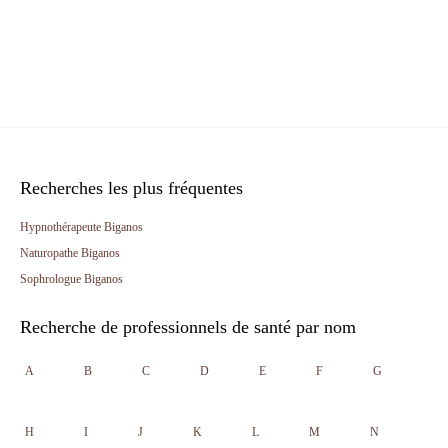
Recherches les plus fréquentes
Hypnothérapeute Biganos
Naturopathe Biganos
Sophrologue Biganos
Recherche de professionnels de santé par nom
A
B
C
D
E
F
G
H
I
J
K
L
M
N