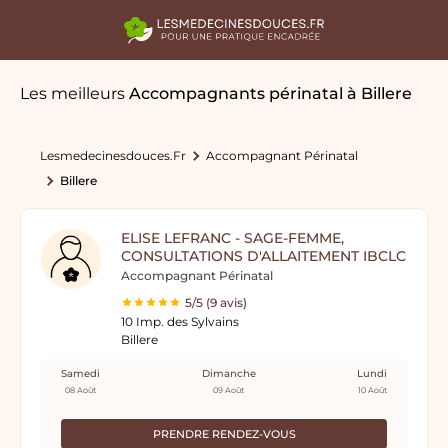
Les meilleurs
Accompagnants périnatal
à Billere
Lesmedecinesdouces.fr
Accompagnant Périnatal
Billere
ELISE LEFRANC - SAGE-FEMME,
CONSULTATIONS D'ALLAITEMENT IBCLC
Accompagnant Périnatal
5/5 (9 avis)
10 Imp. des Sylvains
Billere
Samedi
Dimanche
Lundi
08 Août
09 Août
10 Août
PRENDRE RENDEZ-VOUS