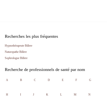
Recherches les plus fréquentes
Hypnothérapeute Billere
Naturopathe Billere
Sophrologue Billere
Recherche de professionnels de santé par nom
A
B
C
D
E
F
G
H
I
J
K
L
M
N