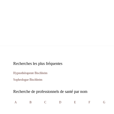
Recherches les plus fréquentes
Hypnothérapeute Bischheim
Sophrologue Bischheim
Recherche de professionnels de santé par nom
A
B
C
D
E
F
G