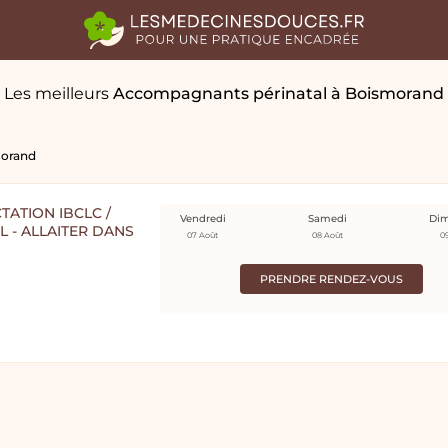
Les meilleurs
Accompagnants périnatal
à Boismorand
orand
TATION IBCLC /
Vendredi
Samedi
Di
 - ALLAITER DANS
07 Août
08 Août
0
PRENDRE RENDEZ-VOUS