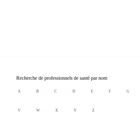
Recherche de professionnels de santé par nom
A
B
C
D
E
F
G
V
W
X
Y
Z