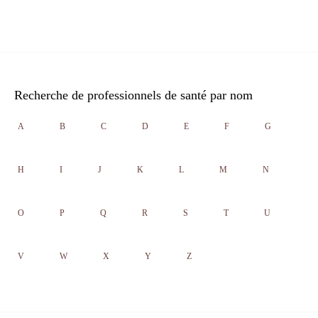
Recherche de professionnels de santé par nom
A
B
C
D
E
F
G
H
I
J
K
L
M
N
O
P
Q
R
S
T
U
V
W
X
Y
Z