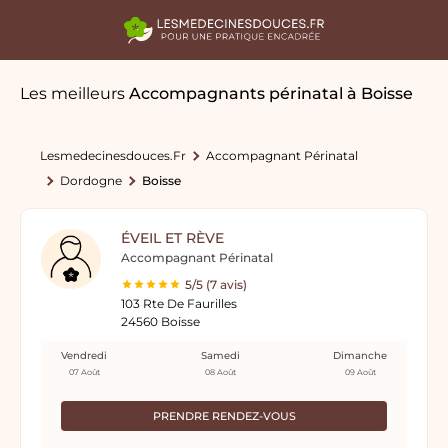
Les meilleurs
Accompagnants périnatal
à Boisse
Lesmedecinesdouces.fr
Accompagnant Périnatal
Dordogne
Boisse
ÉVEIL ET RÈVE
Accompagnant Périnatal
5/5 (7 avis)
103 Rte De Faurilles
24560 Boisse
Vendredi
Samedi
Dimanche
07 Août
08 Août
09 Août
PRENDRE RENDEZ-VOUS