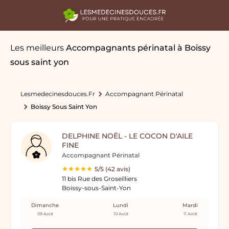
Les meilleurs
Accompagnants périnatal
à Boissy
sous saint yon
Lesmedecinesdouces.fr
Accompagnant Périnatal
Boissy Sous Saint Yon
DELPHINE NOËL - LE COCON D'AILE
FINE
Accompagnant Périnatal
5/5 (42 avis)
11 bis Rue des Groseilliers
Boissy-sous-Saint-Yon
Dimanche
Lundi
Mardi
09 Août
10 Août
11 Août