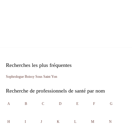
Recherches les plus fréquentes
Sophrologue Boissy Sous Saint Yon
Recherche de professionnels de santé par nom
A
B
C
D
E
F
G
H
I
J
K
L
M
N