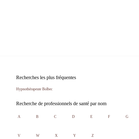
Recherches les plus fréquentes
Hypnothérapeute Bolbec
Recherche de professionnels de santé par nom
A
B
C
D
E
F
G
V
W
X
Y
Z