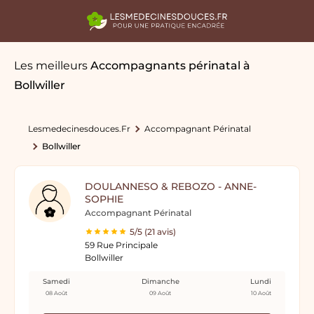
Les meilleurs
Accompagnants périnatal
à
Bollwiller
Lesmedecinesdouces.fr
Accompagnant Périnatal
Bollwiller
DOULANNESO & REBOZO - ANNE-
SOPHIE
Accompagnant Périnatal
5/5 (21 avis)
59 Rue Principale
Bollwiller
Samedi
Dimanche
Lundi
08 Août
09 Août
10 Août