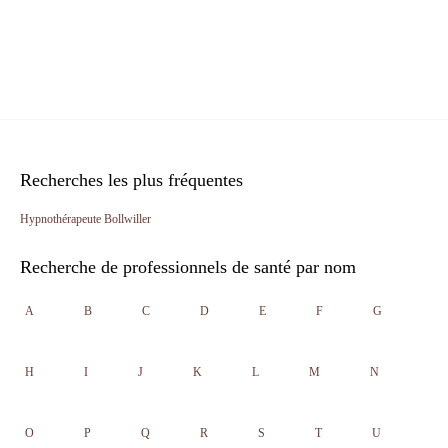
Recherches les plus fréquentes
Hypnothérapeute Bollwiller
Recherche de professionnels de santé par nom
A
B
C
D
E
F
G
H
I
J
K
L
M
N
O
P
Q
R
S
T
U