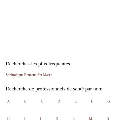
Recherches les plus fréquentes
Sophrologue Bonneuil Sur Marne
Recherche de professionnels de santé par nom
A
B
C
D
E
F
G
H
I
J
K
L
M
N