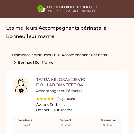
Les meilleurs
Accompagnants périnatal
à
Bonneuil sur marne
Lesmedecinesdouces.fr
Accompagnant Périnatal
Bonneuil Sur Marne
TANJA MILOSAVLJEVIC
DOULABONNEFÉE 94
Accompagnant Périnatal
5/5 (61 avis)
Av. des Sorbiers
Bonneuil-sur-Marne
Vendredi
Samedi
Dimanche
07 Août
08 Août
09 Août