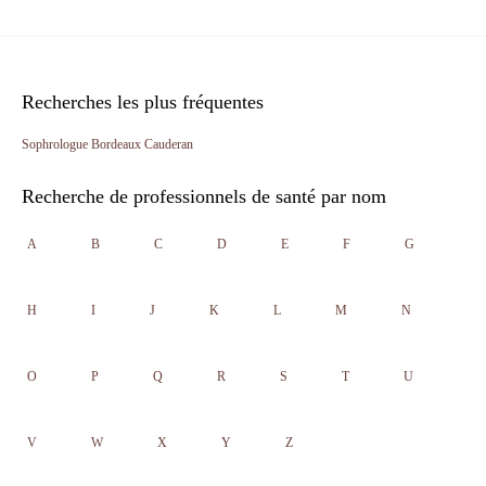
Recherches les plus fréquentes
Sophrologue Bordeaux Cauderan
Recherche de professionnels de santé par nom
A
B
C
D
E
F
G
H
I
J
K
L
M
N
O
P
Q
R
S
T
U
V
W
X
Y
Z