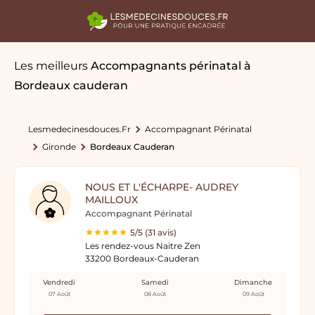
Les meilleurs
Accompagnants périnatal
à
Bordeaux cauderan
Lesmedecinesdouces.fr
Accompagnant Périnatal
Gironde
Bordeaux Cauderan
NOUS ET L'ÉCHARPE- AUDREY
MAILLOUX
Accompagnant Périnatal
5/5 (31 avis)
Les rendez-vous Naitre Zen
33200 Bordeaux-Cauderan
Vendredi
Samedi
Dimanche
07 Août
08 Août
09 Août