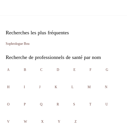
Recherches les plus fréquentes
Sophrologue Bou
Recherche de professionnels de santé par nom
A
B
C
D
E
F
G
H
I
J
K
L
M
N
O
P
Q
R
S
T
U
V
W
X
Y
Z