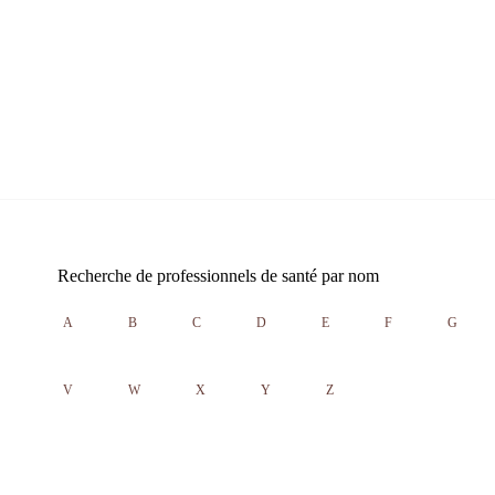
Recherche de professionnels de santé par nom
A
B
C
D
E
F
G
V
W
X
Y
Z