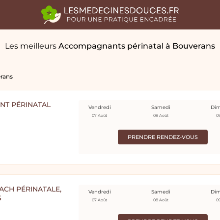
Les meilleurs
Accompagnants périnatal
à Bouverans
rans
NT PÉRINATAL
Vendredi
Samedi
Di
07 Août
08 Août
0
PRENDRE RENDEZ-VOUS
ACH PÉRINATALE,
Vendredi
Samedi
Di
S
07 Août
08 Août
0