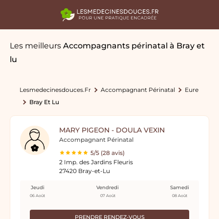
Les meilleurs
Accompagnants périnatal
à Bray et
lu
Lesmedecinesdouces.fr
Accompagnant Périnatal
Eure
Bray Et Lu
MARY PIGEON - DOULA VEXIN
Accompagnant Périnatal
5/5 (28 avis)
2 Imp. des Jardins Fleuris
27420 Bray-et-Lu
Jeudi
Vendredi
Samedi
06 Août
07 Août
08 Août
PRENDRE RENDEZ-VOUS