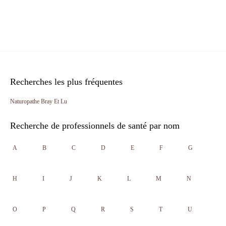
Recherches les plus fréquentes
Naturopathe Bray Et Lu
Recherche de professionnels de santé par nom
A
B
C
D
E
F
G
H
I
J
K
L
M
N
O
P
Q
R
S
T
U