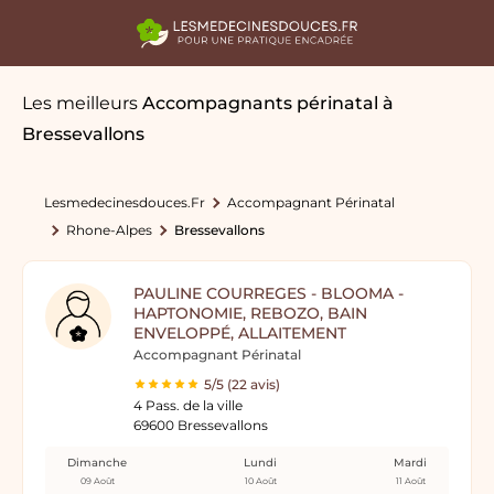
Les meilleurs
Accompagnants périnatal
à
Bressevallons
Lesmedecinesdouces.fr
Accompagnant Périnatal
Rhone-Alpes
Bressevallons
PAULINE COURREGES - BLOOMA -
HAPTONOMIE, REBOZO, BAIN
ENVELOPPÉ, ALLAITEMENT
Accompagnant Périnatal
5/5 (22 avis)
4 Pass. de la ville
69600 Bressevallons
Dimanche
Lundi
Mardi
09 Août
10 Août
11 Août