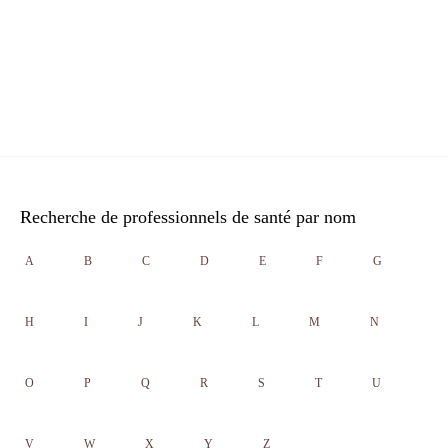
Recherche de professionnels de santé par nom
A
B
C
D
E
F
G
H
I
J
K
L
M
N
O
P
Q
R
S
T
U
V
W
X
Y
Z