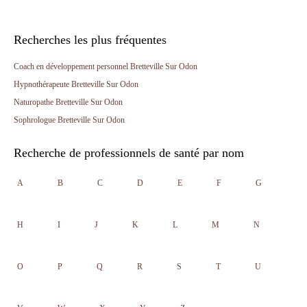
Recherches les plus fréquentes
Coach en développement personnel Bretteville Sur Odon
Hypnothérapeute Bretteville Sur Odon
Naturopathe Bretteville Sur Odon
Sophrologue Bretteville Sur Odon
Recherche de professionnels de santé par nom
A
B
C
D
E
F
G
H
I
J
K
L
M
N
O
P
Q
R
S
T
U