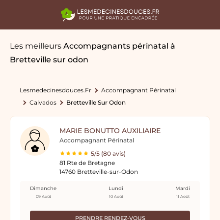
Les meilleurs
Accompagnants périnatal
à
Bretteville sur odon
Lesmedecinesdouces.fr
Accompagnant Périnatal
Calvados
Bretteville Sur Odon
MARIE BONUTTO AUXILIAIRE
Accompagnant Périnatal
5/5 (80 avis)
81 Rte de Bretagne
14760 Bretteville-sur-Odon
Dimanche
Lundi
Mardi
09 Août
10 Août
11 Août
PRENDRE RENDEZ-VOUS