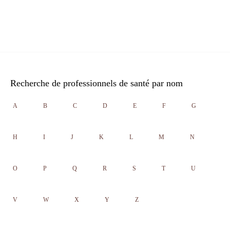
Recherche de professionnels de santé par nom
A
B
C
D
E
F
G
H
I
J
K
L
M
N
O
P
Q
R
S
T
U
V
W
X
Y
Z