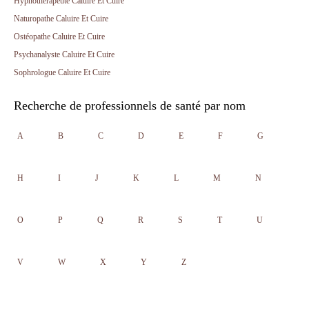
Hypnothérapeute Caluire Et Cuire
Naturopathe Caluire Et Cuire
Ostéopathe Caluire Et Cuire
Psychanalyste Caluire Et Cuire
Sophrologue Caluire Et Cuire
Recherche de professionnels de santé par nom
A
B
C
D
E
F
G
H
I
J
K
L
M
N
O
P
Q
R
S
T
U
V
W
X
Y
Z