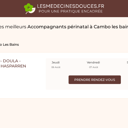
es meilleurs
Accompagnants périnatal
à Cambo les bai
 Les Bains
- DOULA -
Jeudi
Vendredi
 HASPARREN
06 Août
07 Août
PRENDRE RENDEZ-VOUS