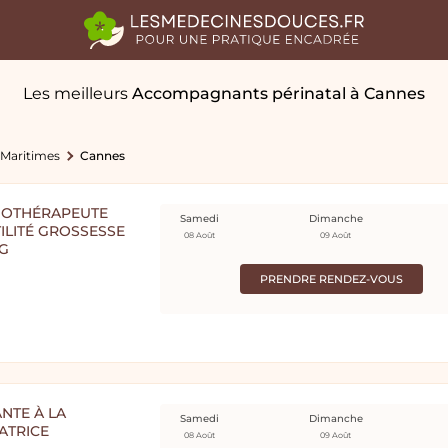
Les meilleurs
Accompagnants périnatal
à Cannes
-Maritimes
Cannes
PNOTHÉRAPEUTE
Samedi
Dimanche
ILITÉ GROSSESSE
08 Août
09 Août
G
PRENDRE RENDEZ-VOUS
NTE À LA
Samedi
Dimanche
ATRICE
08 Août
09 Août