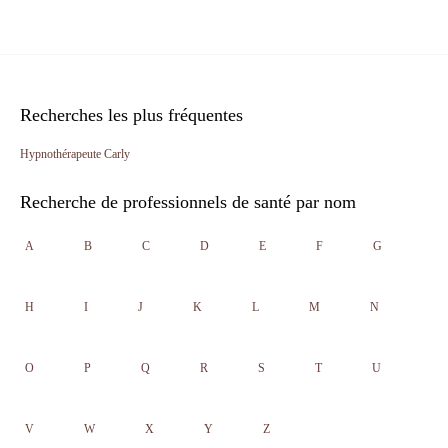
Recherches les plus fréquentes
Hypnothérapeute Carly
Recherche de professionnels de santé par nom
A
B
C
D
E
F
G
H
I
J
K
L
M
N
O
P
Q
R
S
T
U
V
W
X
Y
Z