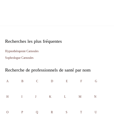
Recherches les plus fréquentes
Hypnothérapeute Carnoules
Sophrologue Carnoules
Recherche de professionnels de santé par nom
A
B
C
D
E
F
G
H
I
J
K
L
M
N
O
P
Q
R
S
T
U