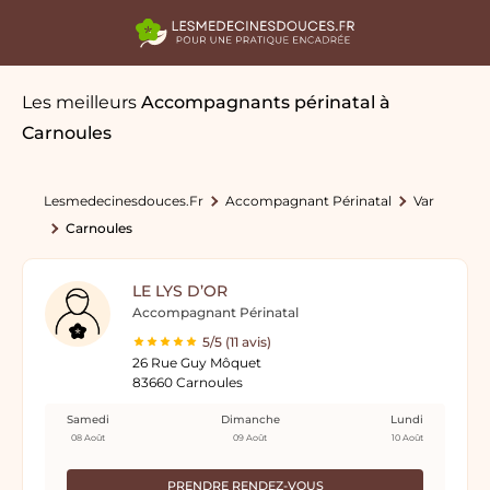
Les meilleurs
Accompagnants périnatal
à
Carnoules
Lesmedecinesdouces.fr
Accompagnant Périnatal
Var
Carnoules
LE LYS D’OR
Accompagnant Périnatal
5/5 (11 avis)
26 Rue Guy Môquet
83660 Carnoules
Samedi
Dimanche
Lundi
08 Août
09 Août
10 Août
PRENDRE RENDEZ-VOUS