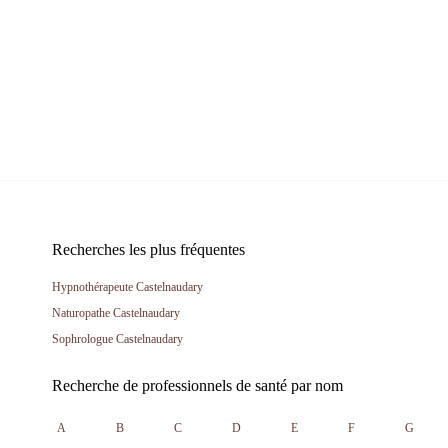
Recherches les plus fréquentes
Hypnothérapeute Castelnaudary
Naturopathe Castelnaudary
Sophrologue Castelnaudary
Recherche de professionnels de santé par nom
A
B
C
D
E
F
G