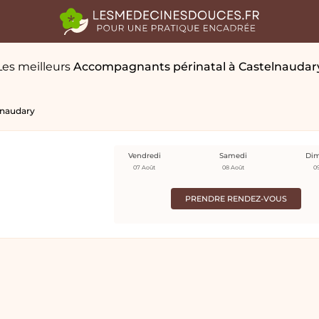
Les meilleurs
Accompagnants périnatal
à Castelnaudar
lnaudary
Vendredi
Samedi
Di
07 Août
08 Août
0
PRENDRE RENDEZ-VOUS