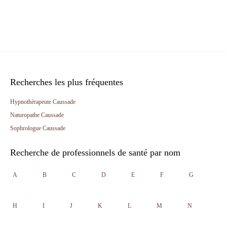
Recherches les plus fréquentes
Hypnothérapeute Caussade
Naturopathe Caussade
Sophrologue Caussade
Recherche de professionnels de santé par nom
A
B
C
D
E
F
G
H
I
J
K
L
M
N