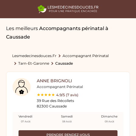
Les meilleurs
Accompagnants périnatal
à
Caussade
Lesmedecinesdouces.fr
Accompagnant Périnatal
Tarn-Et-Garonne
Caussade
ANNE BRIGNOLI
Accompagnant Périnatal
4.9/5 (7 avis)
39 Rue des Récollets
82300 Caussade
Vendredi
Samedi
Dimanche
07 Août
08 Août
09 Août
PRENDRE RENDEZ-VOUS