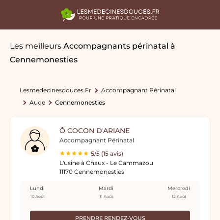
Les meilleurs
Accompagnants périnatal
à
Cennemonesties
Lesmedecinesdouces.fr
Accompagnant Périnatal
Aude
Cennemonesties
Ô COCON D'ARIANE
Accompagnant Périnatal
5/5 (15 avis)
L'usine à Chaux - Le Cammazou
11170 Cennemonesties
Lundi
Mardi
Mercredi
10 Août
11 Août
12 Août
PRENDRE RENDEZ-VOUS