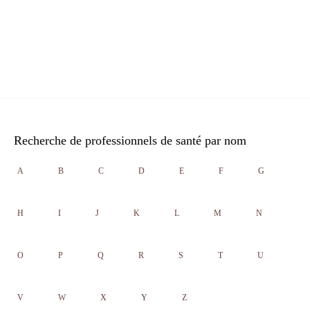
Recherche de professionnels de santé par nom
A
B
C
D
E
F
G
H
I
J
K
L
M
N
O
P
Q
R
S
T
U
V
W
X
Y
Z