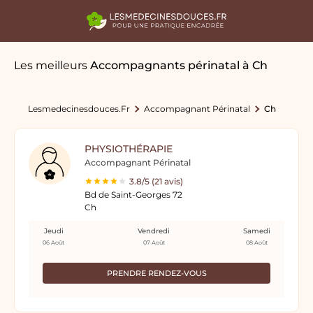
Les meilleurs
Accompagnants périnatal
à Ch
Lesmedecinesdouces.fr
Accompagnant Périnatal
Ch
PHYSIOTHÉRAPIE
Accompagnant Périnatal
3.8/5 (21 avis)
Bd de Saint-Georges 72
Ch
Jeudi
Vendredi
Samedi
06 Août
07 Août
08 Août
PRENDRE RENDEZ-VOUS