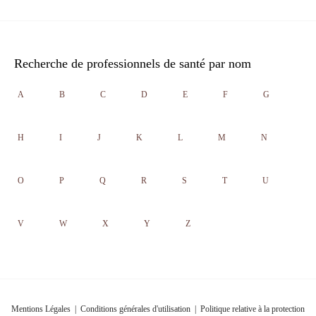
Recherche de professionnels de santé par nom
A
B
C
D
E
F
G
H
I
J
K
L
M
N
O
P
Q
R
S
T
U
V
W
X
Y
Z
Mentions Légales
|
Conditions générales d'utilisation
|
Politique relative à la protection