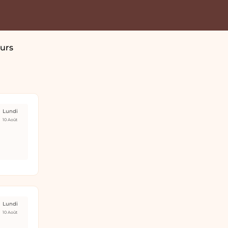
urs
Lundi
10 Août
Lundi
10 Août