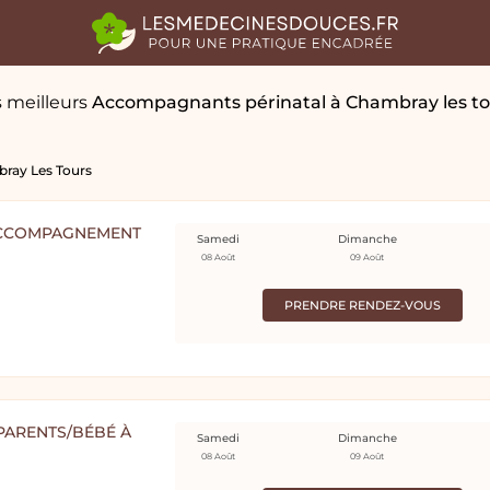
 meilleurs
Accompagnants périnatal
à Chambray les to
ray Les Tours
 ACCOMPAGNEMENT
Samedi
Dimanche
08 Août
09 Août
PRENDRE RENDEZ-VOUS
 PARENTS/BÉBÉ À
Samedi
Dimanche
08 Août
09 Août