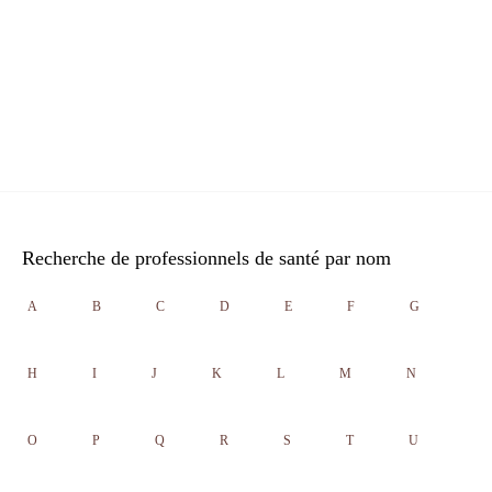
Recherche de professionnels de santé par nom
A
B
C
D
E
F
G
H
I
J
K
L
M
N
O
P
Q
R
S
T
U