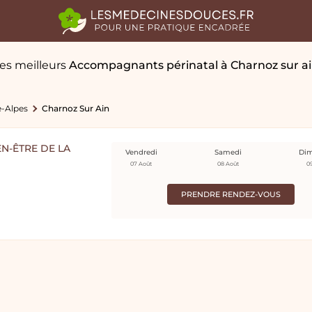
es meilleurs
Accompagnants périnatal
à Charnoz sur a
-Alpes
Charnoz Sur Ain
N-ÊTRE DE LA
Vendredi
Samedi
Di
07 Août
08 Août
0
PRENDRE RENDEZ-VOUS