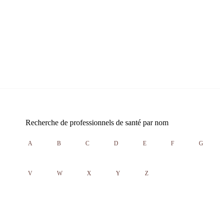
Recherche de professionnels de santé par nom
A
B
C
D
E
F
G
V
W
X
Y
Z