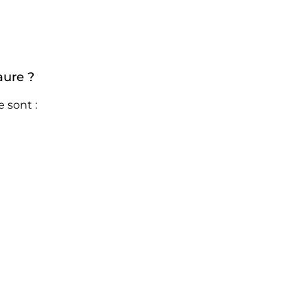
aure ?
 sont :