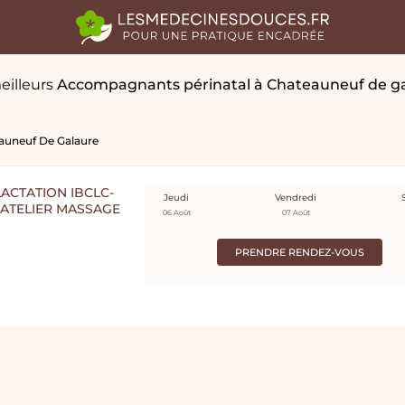
eilleurs
Accompagnants périnatal
à Chateauneuf de g
auneuf De Galaure
ACTATION IBCLC-
Jeudi
Vendredi
 ATELIER MASSAGE
06 Août
07 Août
PRENDRE RENDEZ-VOUS