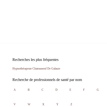
Recherches les plus fréquentes
Hypnothérapeute Chateauneuf De Galaure
Recherche de professionnels de santé par nom
A
B
C
D
E
F
G
V
W
X
Y
Z