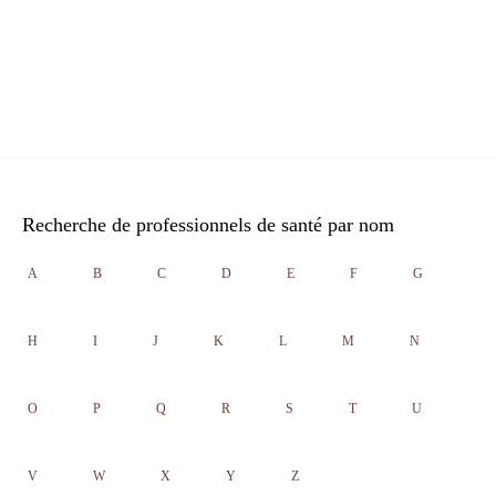
Recherche de professionnels de santé par nom
A
B
C
D
E
F
G
H
I
J
K
L
M
N
O
P
Q
R
S
T
U
V
W
X
Y
Z