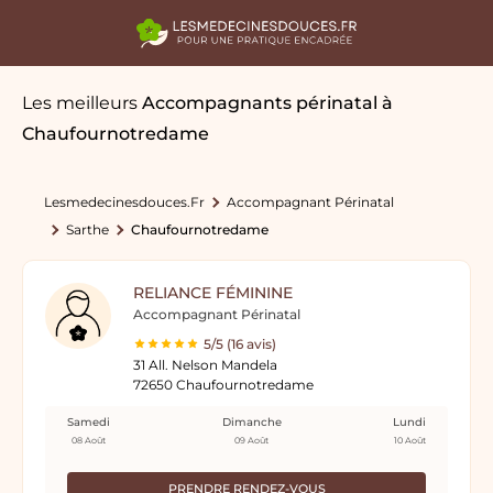
Les meilleurs
Accompagnants périnatal
à
Chaufournotredame
Lesmedecinesdouces.fr
Accompagnant Périnatal
Sarthe
Chaufournotredame
RELIANCE FÉMININE
Accompagnant Périnatal
5/5 (16 avis)
31 All. Nelson Mandela
72650 Chaufournotredame
Samedi
Dimanche
Lundi
08 Août
09 Août
10 Août
PRENDRE RENDEZ-VOUS