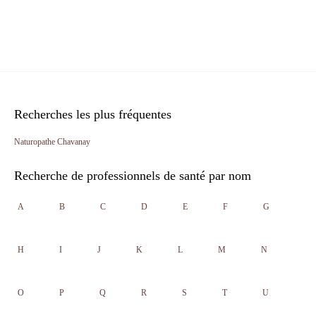
Recherches les plus fréquentes
Naturopathe Chavanay
Recherche de professionnels de santé par nom
A
B
C
D
E
F
G
H
I
J
K
L
M
N
O
P
Q
R
S
T
U