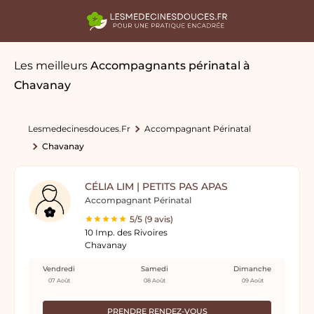
Les meilleurs
Accompagnants périnatal
à
Chavanay
Lesmedecinesdouces.fr
Accompagnant Périnatal
Chavanay
CÉLIA LIM | PETITS PAS APAS
Accompagnant Périnatal
5/5 (9 avis)
10 Imp. des Rivoires
Chavanay
Vendredi
Samedi
Dimanche
07 Août
08 Août
09 Août
PRENDRE RENDEZ-VOUS