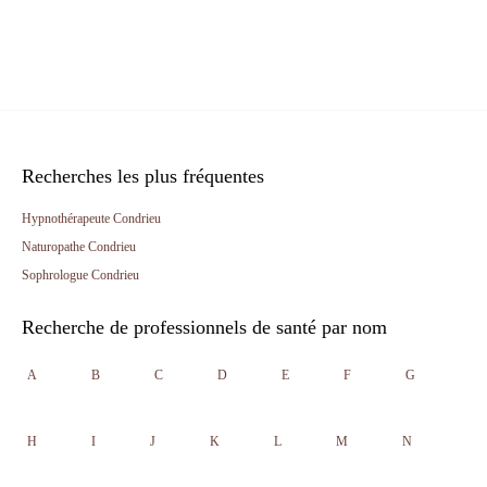
Recherches les plus fréquentes
Hypnothérapeute Condrieu
Naturopathe Condrieu
Sophrologue Condrieu
Recherche de professionnels de santé par nom
A
B
C
D
E
F
G
H
I
J
K
L
M
N