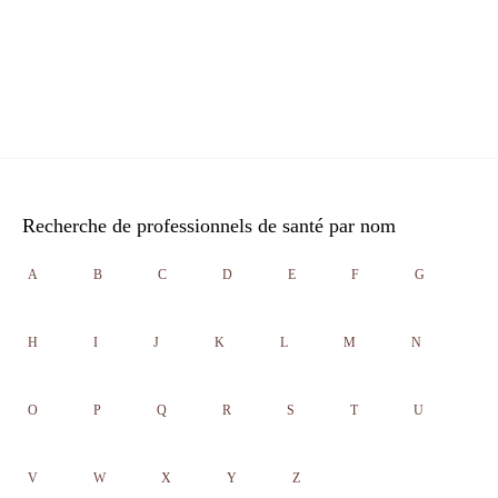
Recherche de professionnels de santé par nom
A
B
C
D
E
F
G
H
I
J
K
L
M
N
O
P
Q
R
S
T
U
V
W
X
Y
Z