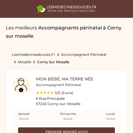
Les meilleurs
Accompagnants périnatal
à Corny
sur moselle
Lesmedecinesdouces.fr
Accompagnant Périnatal
Moselle
Corny Sur Moselle
MON BÉBÉ, MA TERRE NÉE
Accompagnant Périnatal
5/5 (9 avis)
6 Rue Principale
57245 Corny-sur-Moselle
Samedi
Dimanche
Lundi
08 Août
09 Août
10 Août
PRENDRE RENDEZ-VOUS