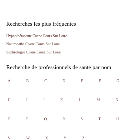
Recherches les plus fréquentes
Hypnothérapeute Cosne Cours Sur Loire
Naturopathe Cosne Cours Sur Loire
Sophrologue Cosne Cours Sur Loire
Recherche de professionnels de santé par nom
A
B
C
D
E
F
G
H
I
J
K
L
M
N
O
P
Q
R
S
T
U
V
W
X
Y
Z