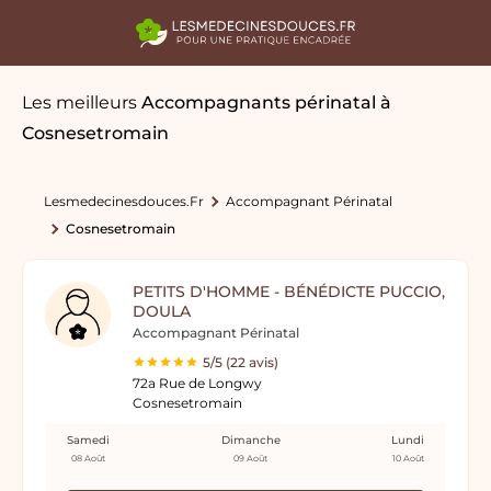
Les meilleurs
Accompagnants périnatal
à
Cosnesetromain
Lesmedecinesdouces.fr
Accompagnant Périnatal
Cosnesetromain
PETITS D'HOMME - BÉNÉDICTE PUCCIO,
DOULA
Accompagnant Périnatal
5/5 (22 avis)
72a Rue de Longwy
Cosnesetromain
Samedi
Dimanche
Lundi
08 Août
09 Août
10 Août