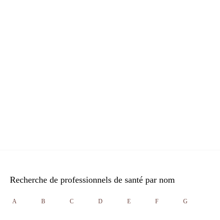
Recherche de professionnels de santé par nom
A
B
C
D
E
F
G