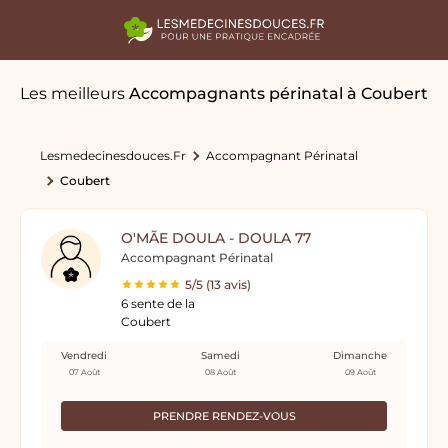
Les meilleurs
Accompagnants périnatal
à Coubert
Lesmedecinesdouces.fr
Accompagnant Périnatal
Coubert
O'MÃE DOULA - DOULA 77
Accompagnant Périnatal
5/5 (13 avis)
6 sente de la
Coubert
Vendredi
Samedi
Dimanche
07 Août
08 Août
09 Août
PRENDRE RENDEZ-VOUS