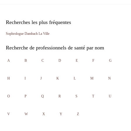
Recherches les plus fréquentes
Sophrologue Dambach La Ville
Recherche de professionnels de santé par nom
A
B
C
D
E
F
G
H
I
J
K
L
M
N
O
P
Q
R
S
T
U
V
W
X
Y
Z