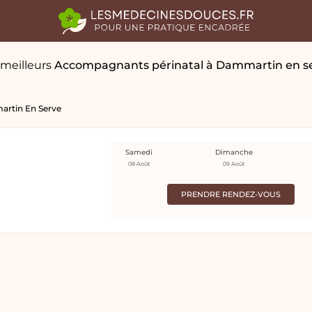
 meilleurs
Accompagnants périnatal
à Dammartin en s
rtin En Serve
Samedi
Dimanche
08 Août
09 Août
PRENDRE RENDEZ-VOUS