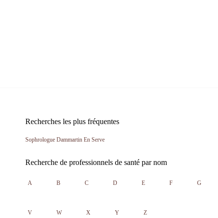
Recherches les plus fréquentes
Sophrologue Dammartin En Serve
Recherche de professionnels de santé par nom
A
B
C
D
E
F
G
V
W
X
Y
Z