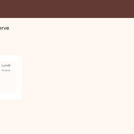
erve
Lundi
10 Août