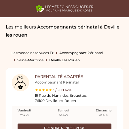
Les meilleurs
Accompagnants périnatal
à Deville
les rouen
Lesmedecinesdouces.fr
Accompagnant Périnatal
Seine-Maritime
Deville Les Rouen
PARENTALITÉ ADAPTÉE
Accompagnant Périnatal
5/5 (10 avis)
19 Rue du Ham. des Brouettes
76100 Deville-les-Rouen
Vendredi
Samedi
Dimanche
07 Août
08 Août
09 Août
PRENDRE RENDEZ-VOUS