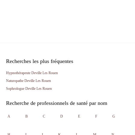
Recherches les plus fréquentes
Hypnothérapeute Deville Les Rouen
Naturopathe Deville Les Rouen
Sophrologue Deville Les Rouen
Recherche de professionnels de santé par nom
A
B
C
D
E
F
G
H
I
J
K
L
M
N