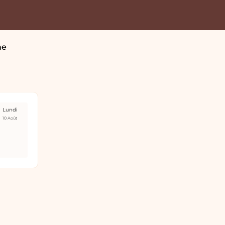
ne
Lundi
10 Août