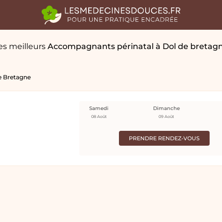
es meilleurs
Accompagnants périnatal
à Dol de bretag
e Bretagne
Samedi
Dimanche
08 Août
09 Août
PRENDRE RENDEZ-VOUS