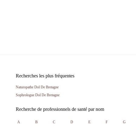
Recherches les plus fréquentes
Naturopathe Dol De Bretagne
Sophrologue Dol De Bretagne
Recherche de professionnels de santé par nom
A
B
C
D
E
F
G