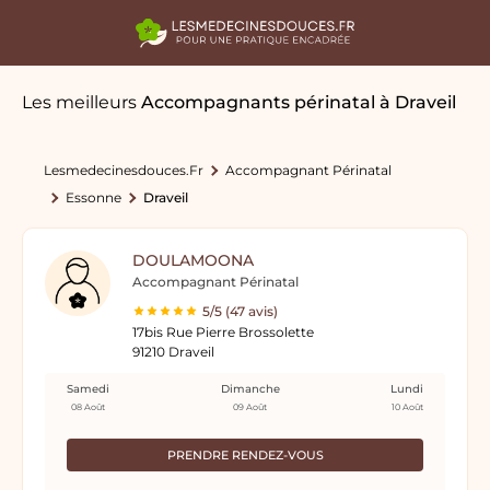
Les meilleurs
Accompagnants périnatal
à Draveil
Lesmedecinesdouces.fr
Accompagnant Périnatal
Essonne
Draveil
DOULAMOONA
Accompagnant Périnatal
5/5 (47 avis)
17bis Rue Pierre Brossolette
91210 Draveil
Samedi
Dimanche
Lundi
08 Août
09 Août
10 Août
PRENDRE RENDEZ-VOUS