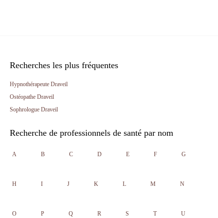
Recherches les plus fréquentes
Hypnothérapeute Draveil
Ostéopathe Draveil
Sophrologue Draveil
Recherche de professionnels de santé par nom
A
B
C
D
E
F
G
H
I
J
K
L
M
N
O
P
Q
R
S
T
U