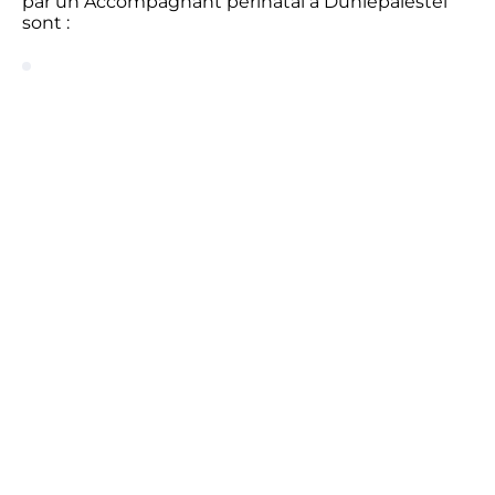
par un Accompagnant périnatal à Dunlepalestel
sont :