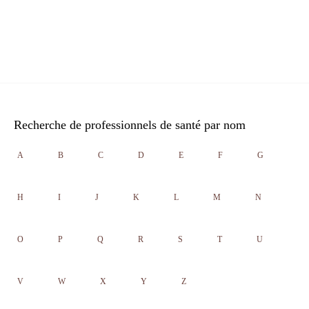
Recherche de professionnels de santé par nom
A
B
C
D
E
F
G
H
I
J
K
L
M
N
O
P
Q
R
S
T
U
V
W
X
Y
Z