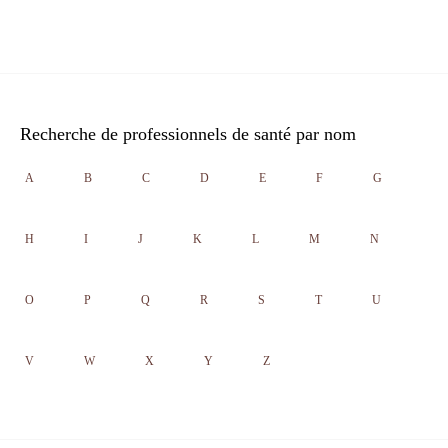
Recherche de professionnels de santé par nom
A
B
C
D
E
F
G
H
I
J
K
L
M
N
O
P
Q
R
S
T
U
V
W
X
Y
Z